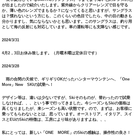
が出ましたので紹介いたします。紫外線からクリアーレンズで目を守る
か、薄い色のレンズでまもるか？になってくると思いますが、サングラス
は？慣れないという方にも、このくらいの色目でしたら、中の目の動きも
分かりますし、気にならないかとも思います。このサングラスは、釣り用
として海の反射にも対応しています。車の運転等にも支障ない感じです。
2024/3/31
4月2，3日お休み致します。（月曜木曜は定休日です）
2024/3/28
雨の合間の天候で、ギリギリOKだったハンターマウンテンへ、「One
More」New SKIの試乗へ！
デザイン等は、違いは少ないですが、Skiそのものが、替わったので試乗
しなければ、、、という事で行ってきました。今シーズンもSkiの価格は
高くなりましたが、来シーズンも高い状態です。ので、まずは、お客様に
乗ってもらわないととは、思っています。オーストリア、イタリア、スイ
スとEUのSkiの特徴は、工房により味がありますよね、、、
私にとっては、新しい「ONE MORE」のSkiの感触は、操作性の良さ！